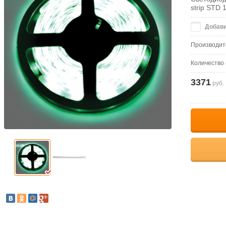
strip STD
Добави
Производит
Количество
3371
руб.