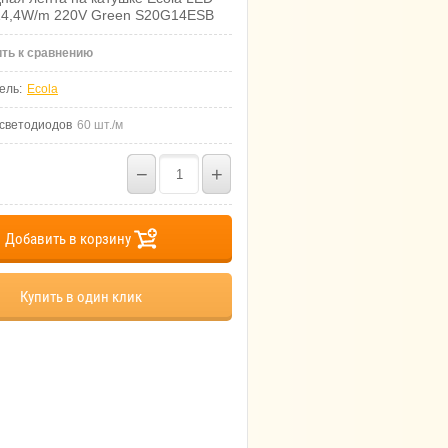
 14,4W/m 220V Green S20G14ESB
ть к сравнению
ель:
Ecola
 светодиодов
60 шт./м
−
+
Добавить в корзину
Купить в один клик