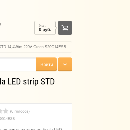
д
0 шт.
0 руб.
p STD 14,4W/m 220V Green S20G14ESB
Найти
a LED strip STD
(0 голосов)
0G14ESB
ная лента на катушке Ecola LED