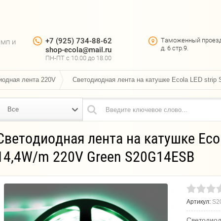
+7 (925) 734-88-62
Таможенный проез
амп и
д. 6 стр.9.
shop-ecola@mail.ru
ПН-ПТ c 10.00 до 18.00
иодная лента 220V
Светодиодная лента на катушке Ecola LED stri
Все
Светодиодная лента на катушке Ecol
14,4W/m 220V Green S20G14ESB
Артикул:
S2
Светодиод