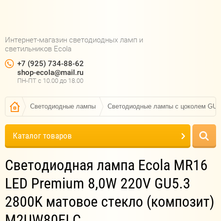
Интернет-магазин светодиодных ламп и
светильников Ecola
+7 (925) 734-88-62
shop-ecola@mail.ru
ПН-ПТ c 10.00 до 18.00
Светодиодные лампы
Светодиодные лампы с цоколем GU5
Каталог товаров
Светодиодная лампа Ecola MR16
LED Premium 8,0W 220V GU5.3
2800K матовое стекло (композит)
M2UW80ELC