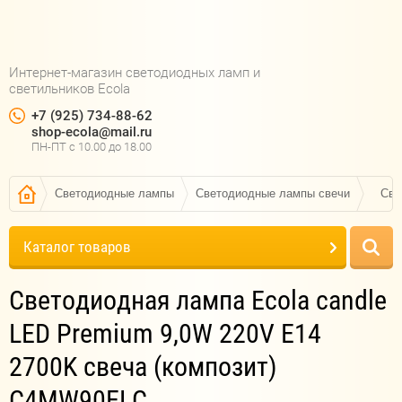
Интернет-магазин светодиодных ламп и
светильников Ecola
+7 (925) 734-88-62
shop-ecola@mail.ru
ПН-ПТ c 10.00 до 18.00
Светодиодные лампы
Светодиодные лампы свечи
Све
Каталог товаров
Светодиодная лампа Ecola candle
LED Premium 9,0W 220V E14
2700K свеча (композит)
C4MW90ELC