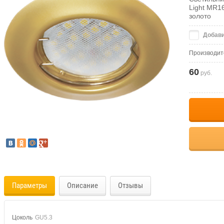
Light MR1
золото
Добави
Производит
60
руб.
Параметры
Описание
Отзывы
Цоколь
GU5.3