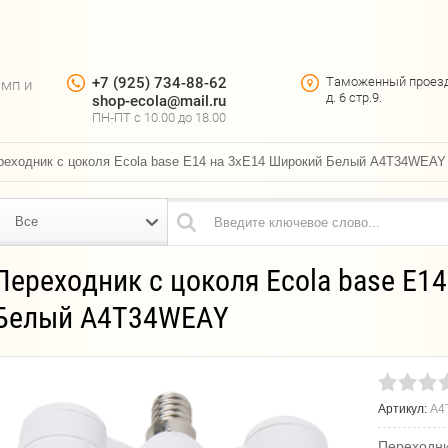
+7 (925) 734-88-62
Таможенный проез
амп и
д. 6 стр.9.
shop-ecola@mail.ru
ПН-ПТ c 10.00 до 18.00
реходник с цоколя Ecola base E14 на 3хE14 Широкий Белый A4T34WEAY
Все
Переходник с цоколя Ecola base E1
Белый A4T34WEAY
Артикул:
A4
Переходни