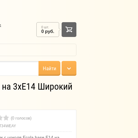
д
0 шт.
0 руб.
Найти
4 на 3хE14 Широкий
(0 голосов)
T34WEAY
к с цоколя Ecola base E14 на