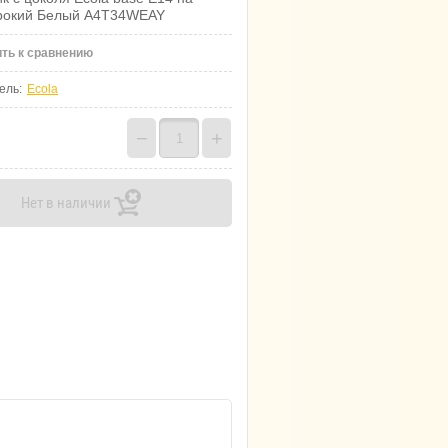
рокий Белый A4T34WEAY
ть к сравнению
ель:
Ecola
−
+
Нет в наличии