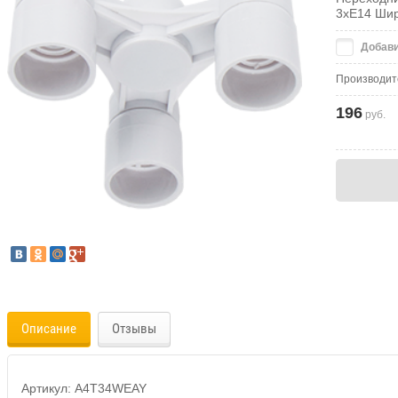
3хE14 Ши
Добави
Производит
196
руб.
Описание
Отзывы
Артикул: A4T34WEAY