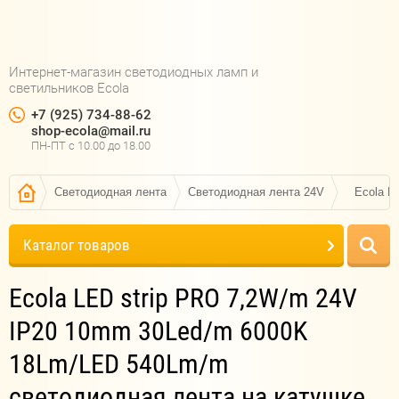
Интернет-магазин светодиодных ламп и
светильников Ecola
+7 (925) 734-88-62
shop-ecola@mail.ru
ПН-ПТ c 10.00 до 18.00
Светодиодная лента
Светодиодная лента 24V
Ecola L
Каталог товаров
Ecola LED strip PRO 7,2W/m 24V
IP20 10mm 30Led/m 6000K
18Lm/LED 540Lm/m
светодиодная лента на катушке