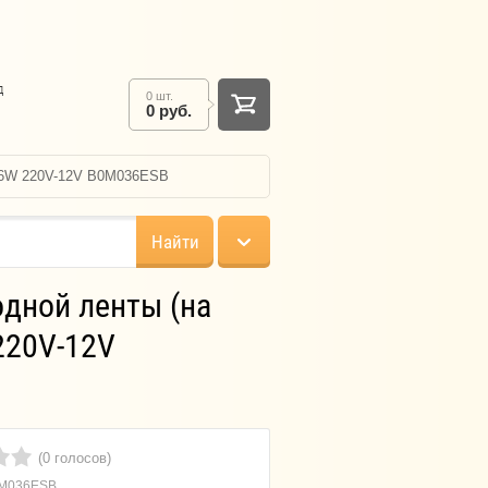
д
0 шт.
0 руб.
r 36W 220V-12V B0M036ESB
Найти
одной ленты (на
 220V-12V
(0 голосов)
M036ESB