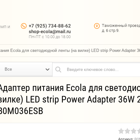
+7 (925) 734-88-62
Таможенный проез
амп и
д. 6 стр.9.
shop-ecola@mail.ru
ПН-ПТ c 10.00 до 18.00
ания Ecola для светодиодной ленты (на вилке) LED strip Power Adapte
Все
Адаптер питания Ecola для светоди
вилке) LED strip Power Adapter 36W
B0M036ESB
Артикул:
B0