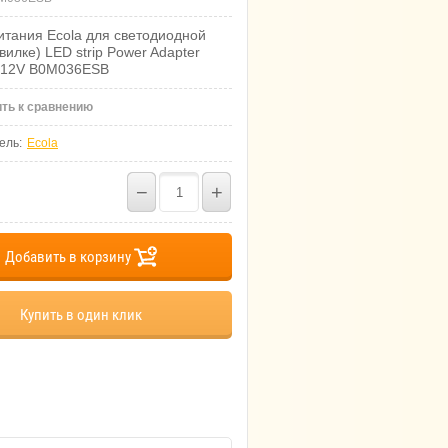
итания Ecola для светодиодной
вилке) LED strip Power Adapter
-12V B0M036ESB
ть к сравнению
ель:
Ecola
−
+
Добавить в корзину
Купить в один клик